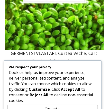
GERMENI SI VLASTARI, Curtea Veche, Carti
Nutritie & Alimentatie
We respect your privacy
41,23
lei
31,20
lei
Cookies help us improve your experience,
deliver personalized content, and analyze
traffic. You can choose which cookies to allow
by clicking
Customize
. Click
Accept All
to
consent or
Reject All
to decline non-essential
cookies.
Termeni, Condiții & Protecția Datelor (GDPR)
Customize