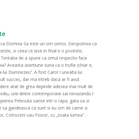
te
u ca Domnia Sa este un om serios. Deopotriva ca
peste, si ceea ce iese in final e o poveste,
. Tentatia de a spune ca omul respectiv face
nia? Aceasta asertiune suna ca o trufie (chiar e,
 lui Dumnezeu”. A fost Carol I unealta lui
ult succes, dar ma intreb daca ar fi avut
prindere atat de grea depinde adesea mai mult de
ediu, unii dintre contemporanii sai nevazandu-l
pierea Pelesului sarise intr-o rapa, gata sa-si
re sa gandeasca ca sunt si eu om de carne si
or, Cotroceni sau Foisor, cu „toata lumea”. -