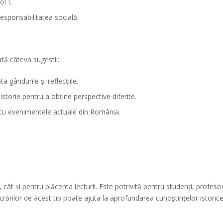
ol I.
esponsabilitatea socială.
tă câteva sugestii:
a gândurile și reflecțiile.
istorie pentru a obține perspective diferite.
te cu evenimentele actuale din România.
 cât și pentru plăcerea lecturii. Este potrivită pentru studenți, profesor
crărilor de acest tip poate ajuta la aprofundarea cunoștințelor istorice