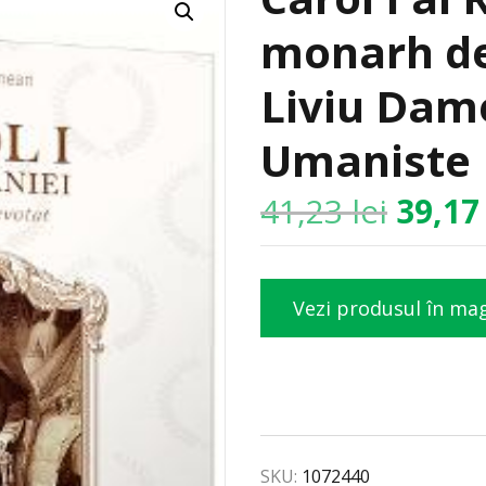
monarh de
Liviu Dame
Umaniste
41,23
lei
39,1
Vezi produsul în ma
SKU:
1072440