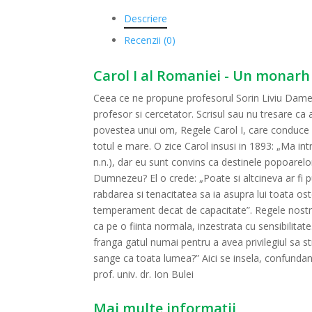
Descriere
Recenzii (0)
Carol I al Romaniei - Un monarh
Ceea ce ne propune profesorul Sorin Liviu Dame
profesor si cercetator. Scrisul sau nu tresare ca 
povestea unui om, Regele Carol I, care conduce o
totul e mare. O zice Carol insusi in 1893: „Ma int
n.n.), dar eu sunt convins ca destinele popoarelo
Dumnezeu? El o crede: „Poate si altcineva ar fi p
rabdarea si tenacitatea sa ia asupra lui toata os
temperament decat de capacitate”. Regele nostru 
ca pe o fiinta normala, inzestrata cu sensibilitat
franga gatul numai pentru a avea privilegiul sa 
sange ca toata lumea?” Aici se insela, confundand
prof. univ. dr. Ion Bulei
Mai multe informații