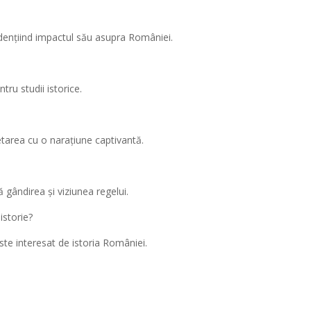
idențiind impactul său asupra României.
tru studii istorice.
etarea cu o narațiune captivantă.
ă gândirea și viziunea regelui.
istorie?
ste interesat de istoria României.