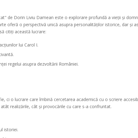
t" de Dorin Liviu Damean este o explorare profundă a vieții și domni
e oferă o perspectivă unică asupra personalităților istorice, dar și asu
 citiți această lucrare:
cțiunilor lui Carol I.
tivantă.
nței regelui asupra dezvoltării României.
e, ci o lucrare care îmbină cercetarea academică cu o scriere accesibi
atât realizările, cât și provocările cu care s-a confruntat.
 istoriei.