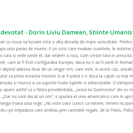
 devotat - Dorin Liviu Damean, Stiinte Umanis
an cu noua sa lucrare este o alta dovada de mare seriozitate. Pentr
apa unui parau de munte. E un scris care invaluie cuvintele, le asterne 
 tara si vede (vede el, dar vedem si noi), cum creste tara in urma lui
reb, care ar fi fost configuratia Europei, daca eu n-as fi venit in Roma
r depind adesea doar de un singur om, care este, in acest caz, unealta
utut sa preia aceasta misiune si ar fi putut s-o duca la capat cu mai m
teneala si munca si sa suporte toate luptele si adversitatile. O intre
apare astfel ca o fiinta providentiala, „unsul lui Dumnezeu” din ev m
e. „Dar nu sunt decat un om”, ii spunea el unei americance care in apro
stranga mana unui rege. „Nu este oare curios ca nimeni, nimeni nu pa
u-i pe trepadusii care umblau prin castelele regale, de la Peles, Pelis