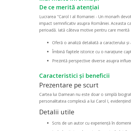
De ce merită atențiai
Lucrarea "Carol I al Romaniei - Un monarh devota
impact semnificativ asupra României. Aceasta cart
perioadă. Iată câteva motive pentru care merită să
Oferă o analiză detaliată a caracterului și a
Îmbină faptele istorice cu o narațiune cap
Prezintă perspective diverse asupra influe
Caracteristici și beneficii
Prezentare pe scurt
Cartea lui Damean nu este doar o simplă biografi
personalitatea complexă a lui Carol I, evidențiind 
Detalii utile
Scris de un autor cu experiență în domeniul