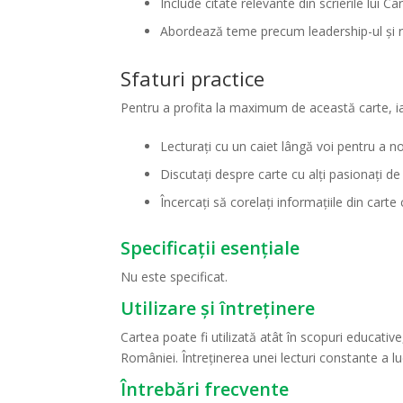
Include citate relevante din scrierile lui Car
Abordează teme precum leadership-ul și r
Sfaturi practice
Pentru a profita la maximum de această carte, ia
Lecturați cu un caiet lângă voi pentru a not
Discutați despre carte cu alți pasionați de 
Încercați să corelați informațiile din car
Specificații esențiale
Nu este specificat.
Utilizare și întreținere
Cartea poate fi utilizată atât în scopuri educative,
României. Întreținerea unei lecturi constante a lu
Întrebări frecvente