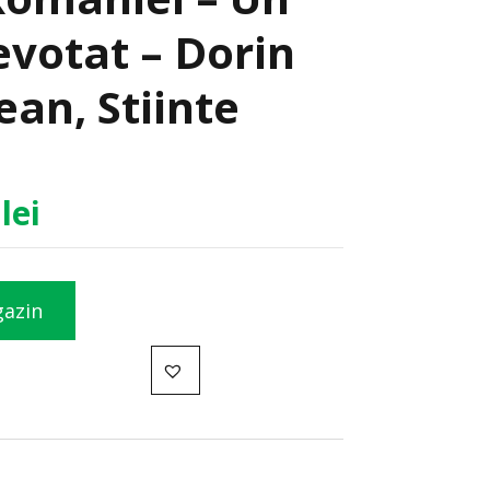
votat – Dorin
an, Stiinte
7
lei
gazin