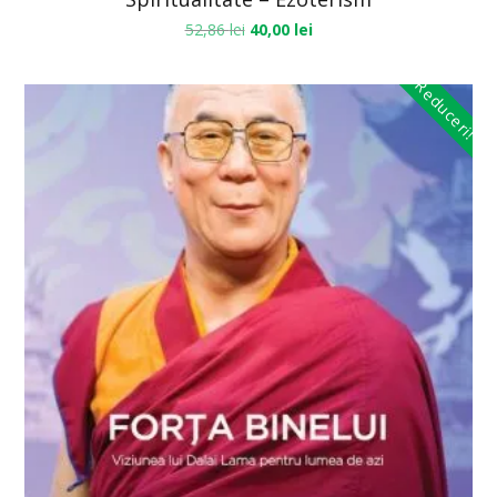
52,86
lei
40,00
lei
Reduceri!