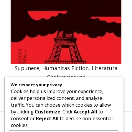
Supunere, Humanitas Fiction, Literatura
Contemporana
We respect your privacy
47,57
lei
36,00
lei
Cookies help us improve your experience,
deliver personalized content, and analyze
traffic. You can choose which cookies to allow
by clicking
Customize
. Click
Accept All
to
consent or
Reject All
to decline non-essential
cookies.
Termeni, Condiții & Protecția Datelor (GDPR)