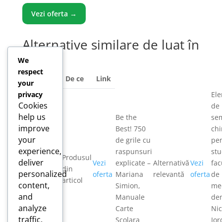
Vezi oferta →
Alternative similare de luat în
calcul
We
respect
Produs
De ce
Link
your
privacy
El
Cookies
de
help us
Be the
sem
improve
Best! 750
chi
Cand
your
de grile cu
pe
Einstein se
experience,
raspunsuri
stu
plimba cu
Produsul
deliver
Vezi
explicate –
Alternativă
Vezi
fac
Gödel,
din
personalized
oferta
Mariana
relevantă
oferta
de
Humanitas,
articol
content,
Simion,
me
Stiinta
and
Manuale
den
Tehnica
analyze
Carte
Nic
traffic.
Scolara
Ior