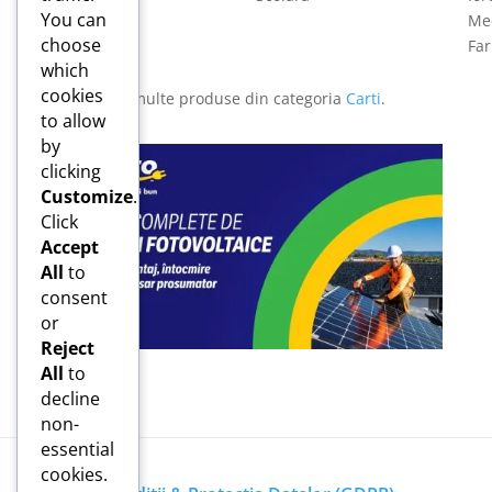
You can
Med
choose
Fa
which
cookies
Vezi și mai multe produse din categoria
Carti
.
to allow
by
clicking
Customize
.
Click
Accept
All
to
consent
or
Reject
All
to
decline
non-
essential
cookies.