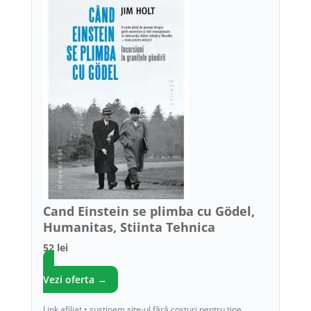
Cand Einstein se plimba cu Gödel,
Humanitas, Stiinta Tehnica
52 lei
Vezi oferta →
Link afiliat • susținem site-ul fără costuri pentru tine