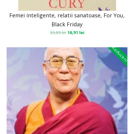
Femei inteligente, relatii sanatoase, For You,
Black Friday
33,83
lei
16,91
lei
Reduceri!