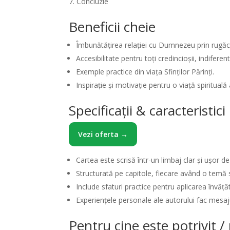
Concluzie
Beneficii cheie
Îmbunătățirea relației cu Dumnezeu prin rugăc
Accesibilitate pentru toți credincioșii, indiferen
Exemple practice din viața Sfinților Părinți.
Inspirație și motivație pentru o viață spirituală 
Specificații & caracteristic
Vezi oferta →
Cartea este scrisă într-un limbaj clar și ușor de
Structurată pe capitole, fiecare având o temă s
Include sfaturi practice pentru aplicarea învățăt
Experiențele personale ale autorului fac mesaj
Pentru cine este potrivit 