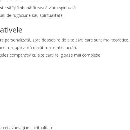
ște să își îmbunătățească viața spirituală.
ați de rugăciune sau spiritualitate.
ativele
 personalizată, spre deosebire de alte cărți care sunt mai teoretice.
ace mai aplicabilă decât multe alte lucrări.
nțeles comparativ cu alte cărți religioase mai complexe.
cei avansați în spiritualitate.