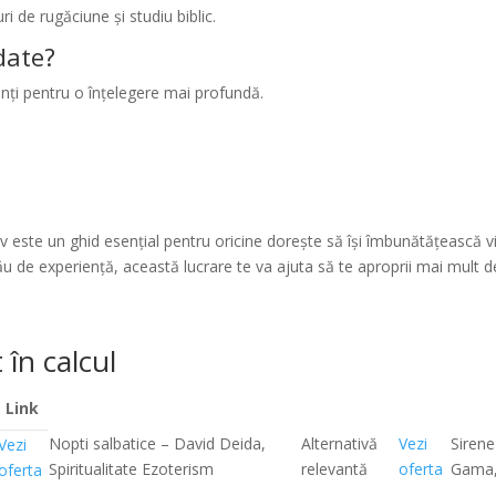
i de rugăciune și studiu biblic.
date?
 Părinți pentru o înțelegere mai profundă.
 este un ghid esențial pentru oricine dorește să își îmbunătățească vi
ul tău de experiență, această lucrare te va ajuta să te aproprii mai mult
 în calcul
Link
Nopti salbatice – David Deida,
Alternativă
Vezi
Sirene
Vezi
Spiritualitate Ezoterism
relevantă
oferta
Gama, 
oferta