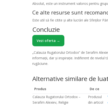
Absolut, este un instrument valoros pentru grupur
Ce alte resurse sunt recoman
Este util să fie citite și alte lucrări ale Sfinților
Concluzie
Vezi oferta →
„Calauza Rugatorului Ortodox” de Serafim Alexiev
informații, dar și inspirație. Indiferent de nivel
rugăciune.
Alternative similare de luat
Produs
De ce
Calauza Rugatorului Ortodox –
Produsul
Serafim Alexiev, Religie
din articol