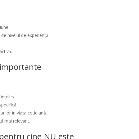
iune.
t de nivelul de experiență.
activă.
i importante
 înțeles.
pecifică.
urilor în viața cotidiană.
ul mai relevant.
/ pentru cine NU este