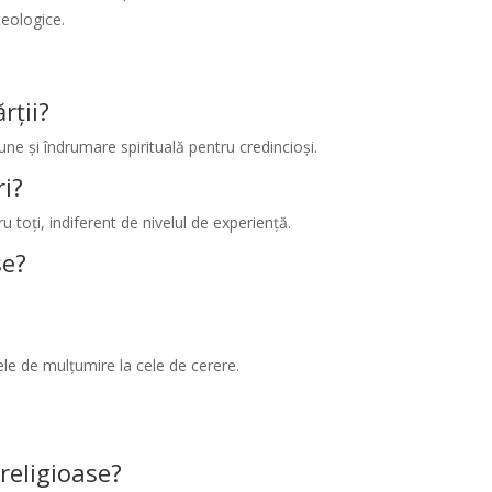
eologice.
rții?
une și îndrumare spirituală pentru credincioși.
ri?
u toți, indiferent de nivelul de experiență.
se?
cele de mulțumire la cele de cerere.
 religioase?