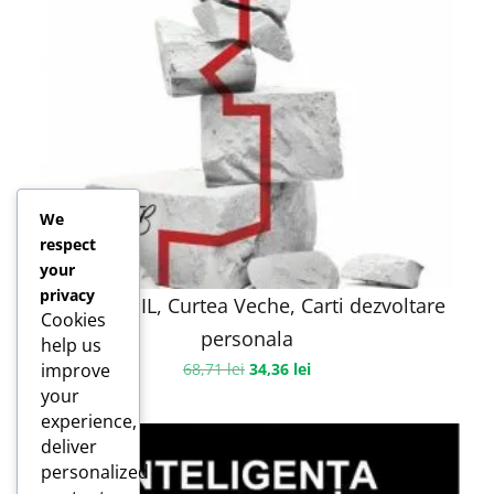
We
respect
your
privacy
ANTIFRAGIL, Curtea Veche, Carti dezvoltare
Cookies
personala
help us
improve
68,71
lei
34,36
lei
your
experience,
deliver
personalized