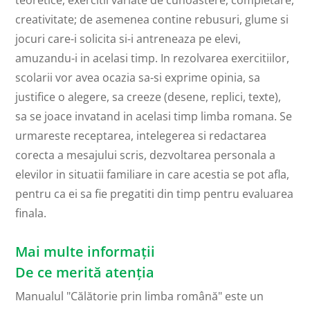
teoretice, exercitii variate de cunoastere, completare,
creativitate; de asemenea contine rebusuri, glume si
jocuri care-i solicita si-i antreneaza pe elevi,
amuzandu-i in acelasi timp. In rezolvarea exercitiilor,
scolarii vor avea ocazia sa-si exprime opinia, sa
justifice o alegere, sa creeze (desene, replici, texte),
sa se joace invatand in acelasi timp limba romana. Se
urmareste receptarea, intelegerea si redactarea
corecta a mesajului scris, dezvoltarea personala a
elevilor in situatii familiare in care acestia se pot afla,
pentru ca ei sa fie pregatiti din timp pentru evaluarea
finala.
Mai multe informații
De ce merită atenția
Manualul "Călătorie prin limba română" este un