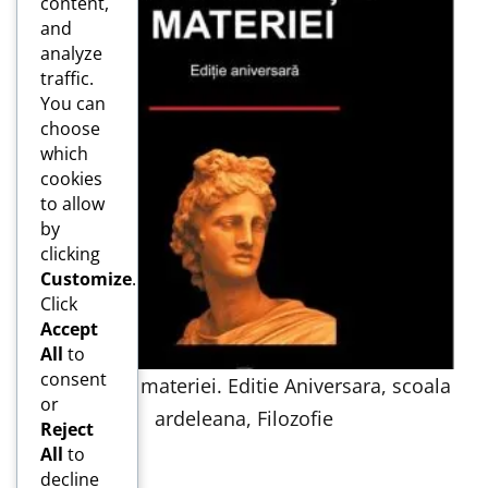
content,
and
analyze
traffic.
You can
choose
which
cookies
to allow
by
clicking
Customize
.
Click
Accept
All
to
consent
Inteligenta materiei. Editie Aniversara, scoala
or
ardeleana, Filozofie
Reject
All
to
decline