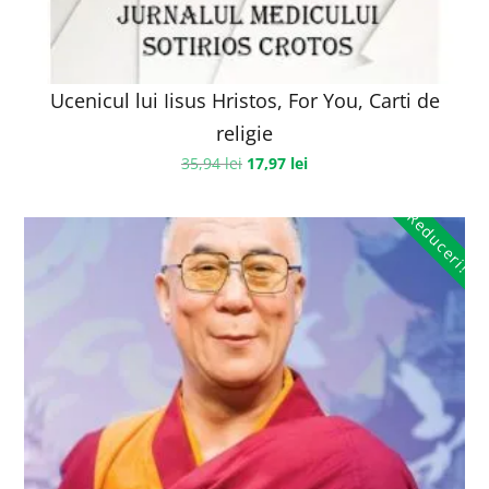
Ucenicul lui Iisus Hristos, For You, Carti de
religie
35,94
lei
17,97
lei
Reduceri!