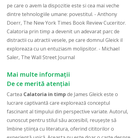
pe care o avem la dispozitie este si cea mai veche
dintre tehnologiile umane: povestitul. - Anthony
Doerr, The New York Times Book Review Cuceritor.
Calatoria prin timp a devenit un adevarat parc de
distractii cu atractii vesele, pe care domnul Gleick il
exploreaza cu un entuziasm molipsitor. - Michael
Saler, The Wall Street Journal
Mai multe informații
De ce merită atențiai
Cartea
Calatoria in timp
de James Gleick este o
lucrare captivantă care explorează conceptul
fascinant al timpului din perspective variate. Autorul,
cunoscut pentru stilul său accesibil, reușește să
îmbine știința cu literatura, oferind cititorilor o
experiență unică. Aceasta nu este doar o carte despre