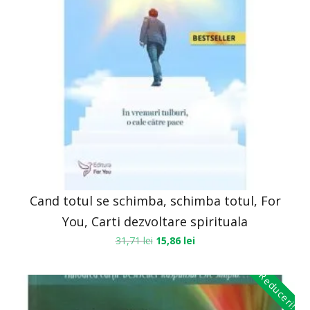
Cand totul se schimba, schimba totul, For
You, Carti dezvoltare spirituala
31,71
lei
15,86
lei
Reduceri!