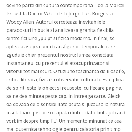
devine parte din cultura contemporana – de la Marcel
Proust la Doctor Who, de la Jorge Luis Borges la
Woody Allen. Autorul cerceteaza inevitabilele
paradoxuri in bucla si analizeaza granita flexibila
dintre fictiune „pulp” si fizica moderna. In final, se
apleaca asupra unei transfigurari temporale care
zguduie chiar prezentul nostru: lumea conectata
instantaneu, cu prezentul ei atotcuprinzator si
viitorul tot mai scurt. O fuziune fascinanta de filosofie,
critica literara, fizica si observatie culturala. Este plina
de spirit, este la obiect si reuseste, cu fiecare pagina,
sa ne dea mintea peste cap. In intreaga carte, Gleick
da dovada de o sensibilitate acuta si jucausa la natura
inselatoare pe care o capata dintr-odata limbajul cand
vorbim despre timp […] Un memento minunat ca cea
mai puternica tehnologie pentru calatoria prin timp