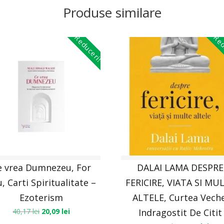
Produse similare
Reduceri!
Red
e vrea Dumnezeu, For
DALAI LAMA DESPRE
, Carti Spiritualitate –
FERICIRE, VIATA SI MU
Ezoterism
ALTELE, Curtea Veche
40,17
lei
20,09
lei
Indragostit De Citit