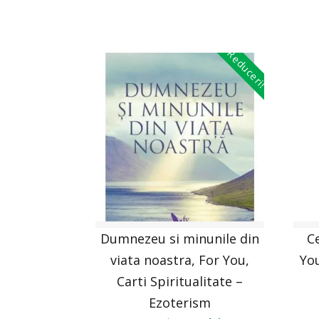
Reduceri!
Dumnezeu si minunile din
C
viata noastra, For You,
You
Carti Spiritualitate –
Ezoterism