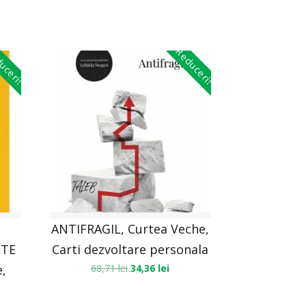
uceri!
Reduceri!
ANTIFRAGIL, Curtea Veche,
LTE
Carti dezvoltare personala
,
68,71
lei
34,36
lei