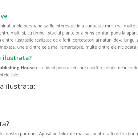
ive
terminat unele persoane sa fie interesate in a cunoaste mult mai multe
u multi si, cu timpul, studiul plantelor a prins contur, pana la aparitia 
tre ilustratiile realizate de diferiti cercetatori ai naturii de-a lungul
anexate, unele dintre cele mai remarcabile, multe dintre ele niciodata 
 ilustrata?
Publishing House
este ideal pentru cei care caută o soluție de încred
tele tale.
a ilustrata:
ta?
ui nostru partener. Apasă pe linkul de mai sus pentru a fi redirecționat