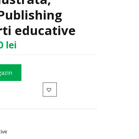
Publishing
ti educative
60
lei
gazin
tive