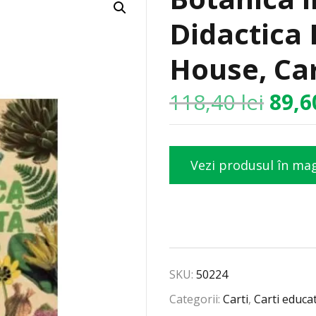
Didactica 
House, Car
118,40
lei
89,
Vezi produsul în ma
SKU:
50224
Categorii:
Carti
,
Carti educa