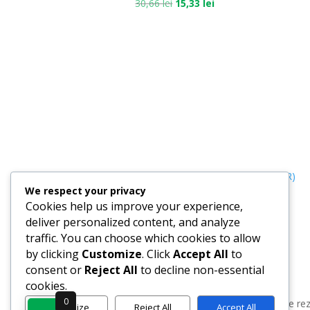
30,66
lei
15,33
lei
Termeni, Condiții & Protecția Datelor (GDPR)
We respect your privacy
Cookies help us improve your experience,
deliver personalized content, and analyze
traffic. You can choose which cookies to allow
by clicking
Customize
. Click
Accept All
to
consent or
Reject All
to decline non-essential
cookies.
0
www.recenzii-carti.ro ©2026 Toate drepturile re
Customize
Reject All
Accept All