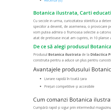
Recenzii (0)
Botanica ilustrata, Carti educat
Cu secole in urma, curiozitatea stiintifica a de
speciilor a devenit, de asemenea, o provocare pentr
vom putea admira o frumoasa selectie a catorva din
atat de pretioase incat am cuprins, in 10 planse 
De ce să alegi produsul Botanica
Produsul
Botanica ilustrata
de la
Didactica 
construita pentru a aduce un plus pentru cunostin
Avantajele produsului Botanic
Livrare rapidă în toată țara
Prețuri competitive și accesibile
Cum comanzi Botanica ilustra
Cumpără rapid și sigur prin intermediul magazinul