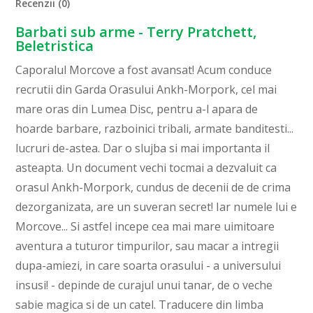
Recenzii (0)
Barbati sub arme - Terry Pratchett,
Beletristica
Caporalul Morcove a fost avansat! Acum conduce
recrutii din Garda Orasului Ankh-Morpork, cel mai
mare oras din Lumea Disc, pentru a-l apara de
hoarde barbare, razboinici tribali, armate banditesti...
lucruri de-astea. Dar o slujba si mai importanta il
asteapta. Un document vechi tocmai a dezvaluit ca
orasul Ankh-Morpork, cundus de decenii de de crima
dezorganizata, are un suveran secret! Iar numele lui e
Morcove... Si astfel incepe cea mai mare uimitoare
aventura a tuturor timpurilor, sau macar a intregii
dupa-amiezi, in care soarta orasului - a universului
insusi! - depinde de curajul unui tanar, de o veche
sabie magica si de un catel. Traducere din limba