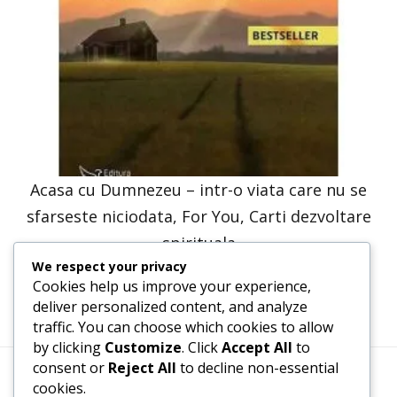
Acasa cu Dumnezeu – intr-o viata care nu se
sfarseste niciodata, For You, Carti dezvoltare
spirituala
We respect your privacy
41,23
lei
20,61
lei
Cookies help us improve your experience,
deliver personalized content, and analyze
traffic. You can choose which cookies to allow
by clicking
Customize
. Click
Accept All
to
consent or
Reject All
to decline non-essential
cookies.
Termeni, Condiții & Protecția Datelor (GDPR)