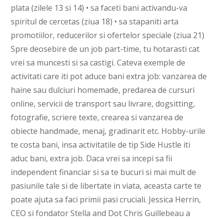
plata (zilele 13 si 14) • sa faceti bani activandu-va
spiritul de cercetas (ziua 18) • sa stapaniti arta
promotiilor, reducerilor si ofertelor speciale (ziua 21)
Spre deosebire de un job part-time, tu hotarasti cat
vrei sa muncesti si sa castigi. Cateva exemple de
activitati care iti pot aduce bani extra job: vanzarea de
haine sau dulciuri homemade, predarea de cursuri
online, servicii de transport sau livrare, dogsitting,
fotografie, scriere texte, crearea si vanzarea de
obiecte handmade, menaj, gradinarit etc. Hobby-urile
te costa bani, insa activitatile de tip Side Hustle iti
aduc bani, extra job. Daca vrei sa incepi sa fii
independent financiar si sa te bucuri si mai mult de
pasiunile tale si de libertate in viata, aceasta carte te
poate ajuta sa faci primii pasi cruciali. Jessica Herrin,
CEO si fondator Stella and Dot Chris Guillebeau a