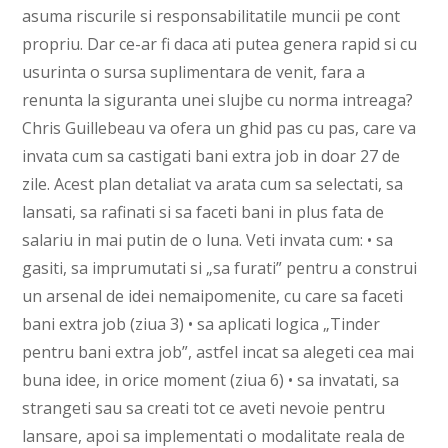
asuma riscurile si responsabilitatile muncii pe cont
propriu. Dar ce-ar fi daca ati putea genera rapid si cu
usurinta o sursa suplimentara de venit, fara a
renunta la siguranta unei slujbe cu norma intreaga?
Chris Guillebeau va ofera un ghid pas cu pas, care va
invata cum sa castigati bani extra job in doar 27 de
zile. Acest plan detaliat va arata cum sa selectati, sa
lansati, sa rafinati si sa faceti bani in plus fata de
salariu in mai putin de o luna. Veti invata cum: • sa
gasiti, sa imprumutati si „sa furati” pentru a construi
un arsenal de idei nemaipomenite, cu care sa faceti
bani extra job (ziua 3) • sa aplicati logica „Tinder
pentru bani extra job”, astfel incat sa alegeti cea mai
buna idee, in orice moment (ziua 6) • sa invatati, sa
strangeti sau sa creati tot ce aveti nevoie pentru
lansare, apoi sa implementati o modalitate reala de