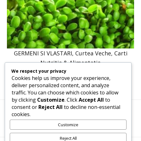
GERMENI SI VLASTARI, Curtea Veche, Carti
Nutritie & Alimentatie
We respect your privacy
41,23
lei
31,20
lei
Cookies help us improve your experience,
deliver personalized content, and analyze
traffic. You can choose which cookies to allow
by clicking
Customize
. Click
Accept All
to
consent or
Reject All
to decline non-essential
cookies.
Termeni, Condiții & Protecția Datelor (GDPR)
Customize
Reject All