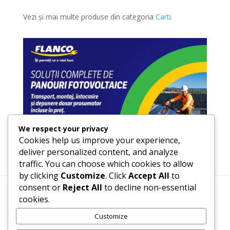
Vezi și mai multe produse din categoria
Carti
.
We respect your privacy
Cookies help us improve your experience,
deliver personalized content, and analyze
traffic. You can choose which cookies to allow
by clicking
Customize
. Click
Accept All
to
consent or
Reject All
to decline non-essential
cookies.
Termeni, Condiții & Protecția Datelor (GDPR)
Customize