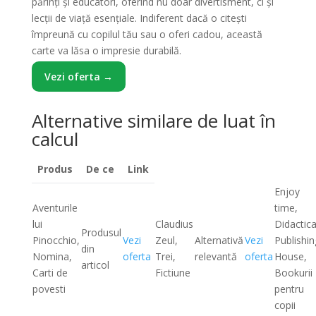
părinți și educatori, oferind nu doar divertisment, ci și
lecții de viață esențiale. Indiferent dacă o citești
împreună cu copilul tău sau o oferi cadou, această
carte va lăsa o impresie durabilă.
Vezi oferta →
Alternative similare de luat în
calcul
Produs
De ce
Link
Enjoy
Aventurile
time,
lui
Claudius
Didactic
Produsul
Pinocchio,
Vezi
Zeul,
Alternativă
Vezi
Publishin
din
Nomina,
oferta
Trei,
relevantă
oferta
House,
articol
Carti de
Fictiune
Bookurii
povesti
pentru
copii