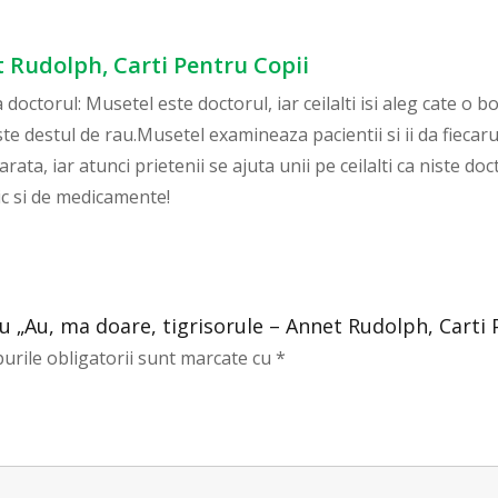
t Rudolph, Carti Pentru Copii
 doctorul: Musetel este doctorul, iar ceilalti isi aleg cate o b
este destul de rau.Musetel examineaza pacientii si ii da fiec
ta, iar atunci prietenii se ajuta unii pe ceilalti ca niste do
dic si de medicamente!
ru „Au, ma doare, tigrisorule – Annet Rudolph, Carti 
urile obligatorii sunt marcate cu
*