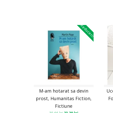
Reduceri!
M-am hotarat sa devin
Uce
prost, Humanitas Fiction,
Fo
Fictiune
30,66
lei
23,20
lei