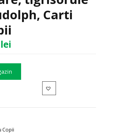
dolph, Carti
ii
4
lei
gazin
u Copii