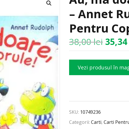
– Annet Ru
Pentru Cop
38,00
lei
35,3
Vezi produsul în ma
SKU:
10749236
Categorii:
Carti
,
Carti Pentr