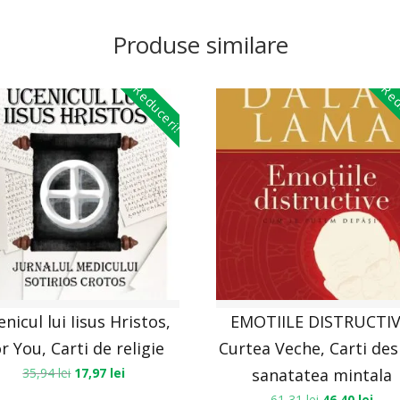
Produse similare
Reduceri!
Red
nicul lui Iisus Hristos,
EMOTIILE DISTRUCTIV
r You, Carti de religie
Curtea Veche, Carti de
35,94
lei
17,97
lei
sanatatea mintala
61,31
lei
46,40
lei