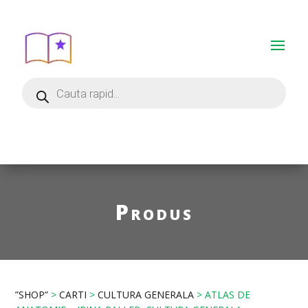
Produs
”SHOP”
>
CARTI
>
CULTURA GENERALA
> ATLAS DE