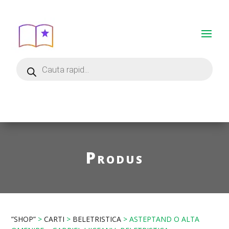
Produs
”SHOP”
>
CARTI
>
BELETRISTICA
> ASTEPTAND O ALTA