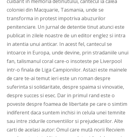
cuibarit in memoria detinutului, cantecul ia calea
coloniei din Macquarie, Tasmania, unde se
transforma in protest impotriva abuzurilor
penitenciare. Un jurnal de detentie tinut atunci este
publicat in zilele noastre de un editor englez si intra
in atentia unui anticar. In acest fel, cantecul se
intoarce in Europa, unde devine, prin stradaniile unui
fan, talismanul coral care-o insoteste pe Liverpool
intr-o finala de Liga Campionilor. Astazi este mainele
de care te-ai temut ieri este un roman despre
suferinta si solidaritate, despre spaima si vinovatie,
despre succes si esec. Dar in primul rand este o
poveste despre foamea de libertate pe care o simtim
indiferent daca suntem inchisi in celula unei temnite
sau intre zidurile conventiilor si prejudecatilor. Alte
carti de acelasi autor: Omul care mută norii Recviem