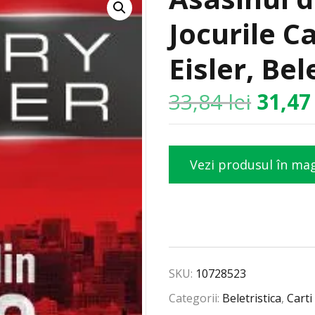
Jocurile C
Eisler, Bel
33,84
lei
31,4
Vezi produsul în ma
SKU:
10728523
Categorii:
Beletristica
,
Carti