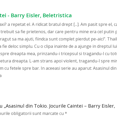
ei - Barry Eisler, Beletristica
xi? a repetat el. A ridicat bratul drept [...]. Am pasit spre el, 
 trebuit sa fie prietenos, dar care pentru mine era cel putin
ragut sa ma ajuti, fiindca sunt complet pierdut pe-aici”. Thaila
 fie deloc simplu. Cu o clipa inainte de a ajunge in dreptul l
pre dreapta mea, prinzandu-i tricepsul si tragandu-l cu totu
heietura dreapta. L-am strans apoi violent, tragandu-l spre mine
cu fetele spre bar. In aceeasi serie au aparut: Asasinul din
a
u „Asasinul din Tokio. Jocurile Caintei – Barry Eisler, 
urile obligatorii sunt marcate cu
*