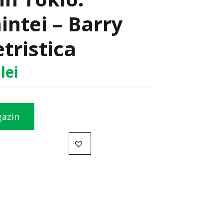
aintei – Barry
etristica
7
lei
gazin