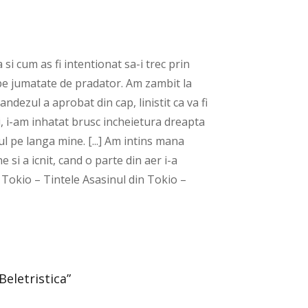
ca si cum as fi intentionat sa-i trec prin
 pe jumatate de pradator. Am zambit la
ndezul a aprobat din cap, linistit ca va fi
ui, i-am inhatat brusc incheietura dreapta
l pe langa mine. [...] Am intins mana
 si a icnit, cand o parte din aer i-a
 Tokio – Tintele Asasinul din Tokio –
Beletristica”