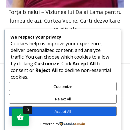
Forța binelui – Viziunea lui Dalai Lama pentru
lumea de azi, Curtea Veche, Carti dezvoltare
spirituala
We respect your privacy
47,57
lei
36,00
lei
Cookies help us improve your experience,
deliver personalized content, and analyze
traffic. You can choose which cookies to allow
by clicking
Customize
. Click
Accept All
to
consent or
Reject All
to decline non-essential
cookies.
Termeni, Condiții & Protecția Datelor (GDPR)
Customize
Reject All
WWW.RECENZII-CARTI.RO ©2026 TOATE DREPTURILE
0
Accept All
REZERVATE
Powered by
Vezi produsul în magazin
SITE REALIZAT DE
WWW.PROWEB-DESIGN.RO