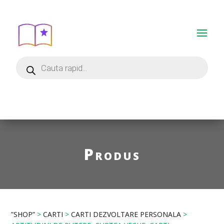
Produs
”SHOP”
>
CARTI
>
CARTI DEZVOLTARE PERSONALA
>