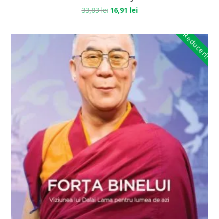
33,83
lei
16,91
lei
Reduceri!