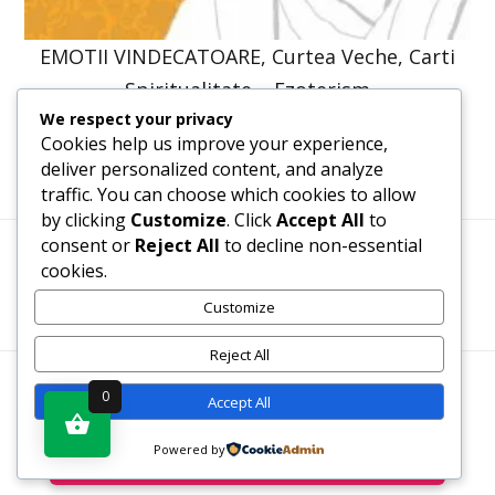
EMOTII VINDECATOARE, Curtea Veche, Carti
Spiritualitate – Ezoterism
We respect your privacy
52,86
lei
40,00
lei
Cookies help us improve your experience,
deliver personalized content, and analyze
traffic. You can choose which cookies to allow
by clicking
Customize
. Click
Accept All
to
consent or
Reject All
to decline non-essential
cookies.
Termeni, Condiții & Protecția Datelor (GDPR)
Customize
Reject All
WWW.RECENZII-CARTI.RO ©2026 TOATE DREPTURILE
0
Accept All
REZERVATE
Powered by
Vezi produsul în magazin
SITE REALIZAT DE
WWW.PROWEB-DESIGN.RO