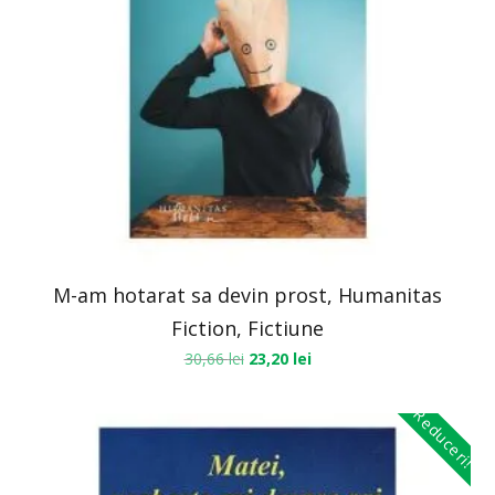
M-am hotarat sa devin prost, Humanitas
Fiction, Fictiune
30,66
lei
23,20
lei
Reduceri!