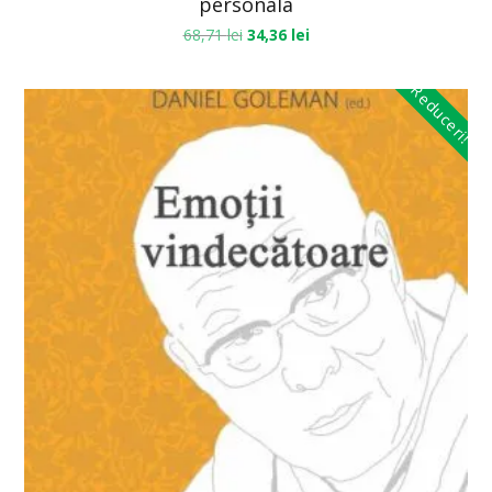
personala
68,71
lei
34,36
lei
Reduceri!