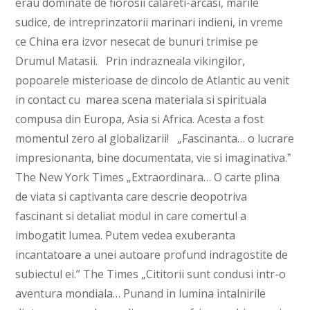
erau dominate de fiorosii calareti-arcasi, marile
sudice, de intreprinzatorii marinari indieni, in vreme
ce China era izvor nesecat de bunuri trimise pe
Drumul Matasii. Prin indrazneala vikingilor,
popoarele misterioase de dincolo de Atlantic au venit
in contact cu marea scena materiala si spirituala
compusa din Europa, Asia si Africa. Acesta a fost
momentul zero al globalizarii! „Fascinanta… o lucrare
impresionanta, bine documentata, vie si imaginativa.ˮ
The New York Times „Extraordinara… O carte plina
de viata si captivanta care descrie deopotriva
fascinant si detaliat modul in care comertul a
imbogatit lumea. Putem vedea exuberanta
incantatoare a unei autoare profund indragostite de
subiectul ei.” The Times „Cititorii sunt condusi intr-o
aventura mondiala… Punand in lumina intalnirile