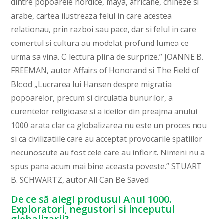
dintre popoarele nordice, maya, africane, chineze si
arabe, cartea ilustreaza felul in care acestea
relationau, prin razboi sau pace, dar si felul in care
comertul si cultura au modelat profund lumea ce
urma sa vina. O lectura plina de surprize.” JOANNE B.
FREEMAN, autor Affairs of Honorand si The Field of
Blood „Lucrarea lui Hansen despre migratia
popoarelor, precum si circulatia bunurilor, a
curentelor religioase si a ideilor din preajma anului
1000 arata clar ca globalizarea nu este un proces nou
si ca civilizatiile care au acceptat provocarile spatiilor
necunoscute au fost cele care au inflorit. Nimeni nu a
spus pana acum mai bine aceasta poveste.” STUART
B. SCHWARTZ, autor All Can Be Saved
De ce să alegi produsul Anul 1000.
Exploratori, negustori si inceputul
globalizarii?