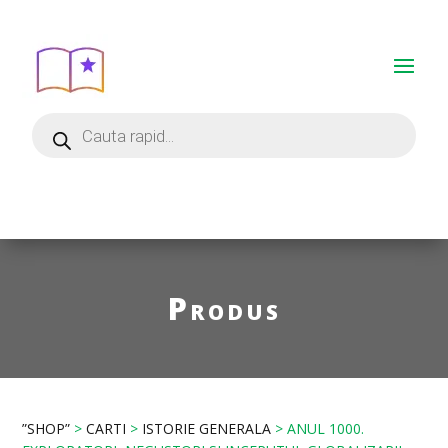
Produs
”SHOP”
>
CARTI
>
ISTORIE GENERALA
> ANUL 1000.