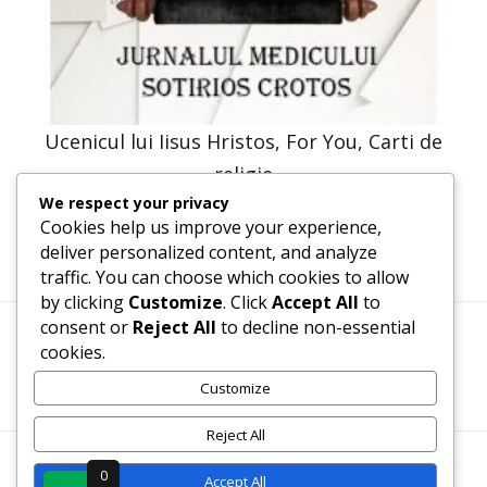
Ucenicul lui Iisus Hristos, For You, Carti de
religie
We respect your privacy
35,94
lei
17,97
lei
Cookies help us improve your experience,
deliver personalized content, and analyze
traffic. You can choose which cookies to allow
by clicking
Customize
. Click
Accept All
to
consent or
Reject All
to decline non-essential
cookies.
Termeni, Condiții & Protecția Datelor (GDPR)
Customize
Reject All
WWW.RECENZII-CARTI.RO ©2026 TOATE DREPTURILE
0
Accept All