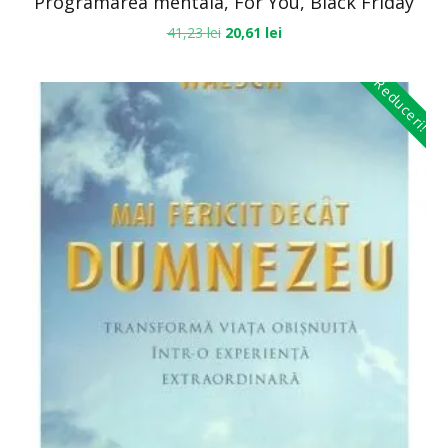
Programarea mentala, For You, Black Friday
41,23
lei
20,61
lei
Reduceri!