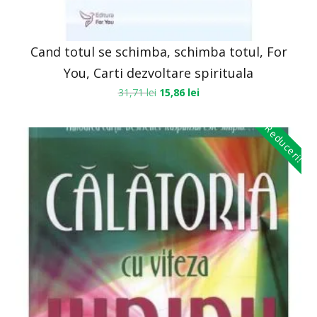
Cand totul se schimba, schimba totul, For
You, Carti dezvoltare spirituala
31,71
lei
15,86
lei
Reduceri!