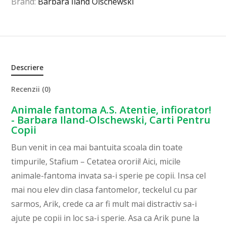
Brand:
Barbara Iland Olschewski
Descriere
Recenzii (0)
Animale fantoma A.S. Atentie, infiorator!
- Barbara Iland-Olschewski, Carti Pentru
Copii
Bun venit in cea mai bantuita scoala din toate
timpurile, Stafium – Cetatea ororii! Aici, micile
animale-fantoma invata sa-i sperie pe copii. Insa cel
mai nou elev din clasa fantomelor, teckelul cu par
sarmos, Arik, crede ca ar fi mult mai distractiv sa-i
ajute pe copii in loc sa-i sperie. Asa ca Arik pune la