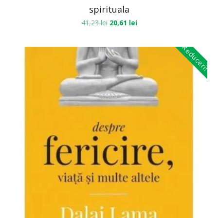
spirituala
41,23
lei
20,61
lei
Reduceri!