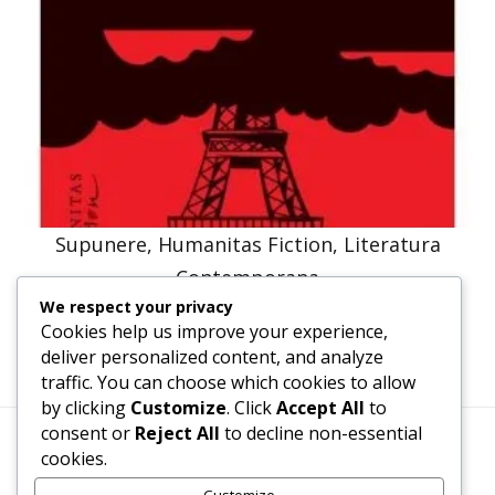
Supunere, Humanitas Fiction, Literatura
Contemporana
We respect your privacy
47,57
lei
36,00
lei
Cookies help us improve your experience,
deliver personalized content, and analyze
traffic. You can choose which cookies to allow
by clicking
Customize
. Click
Accept All
to
consent or
Reject All
to decline non-essential
cookies.
Termeni, Condiții & Protecția Datelor (GDPR)