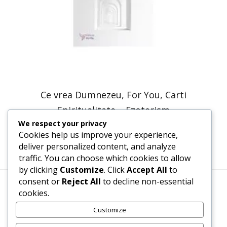
Ce vrea Dumnezeu, For You, Carti
Spiritualitate – Ezoterism
We respect your privacy
40,17
lei
20,09
lei
Cookies help us improve your experience,
deliver personalized content, and analyze
traffic. You can choose which cookies to allow
by clicking
Customize
. Click
Accept All
to
consent or
Reject All
to decline non-essential
cookies.
Termeni, Condiții & Protecția Datelor (GDPR)
Customize