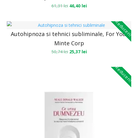
61,31
lei
46,40
lei
Reduceri!
Autohipnoza si tehnici subliminale, For You,
Minte Corp
50,74
lei
25,37
lei
Reduceri!