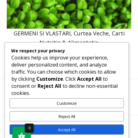
GERMENI SI VLASTARI, Curtea Veche, Carti
Nutritie & Alimentatie
We respect your privacy
41,23
lei
31,20
lei
Cookies help us improve your experience,
deliver personalized content, and analyze
traffic. You can choose which cookies to allow
by clicking
Customize
. Click
Accept All
to
consent or
Reject All
to decline non-essential
cookies.
Termeni, Condiții & Protecția Datelor (GDPR)
Customize
Reject All
WWW.RECENZII-CARTI.RO ©2026 TOATE DREPTURILE
0
Accept All
REZERVATE