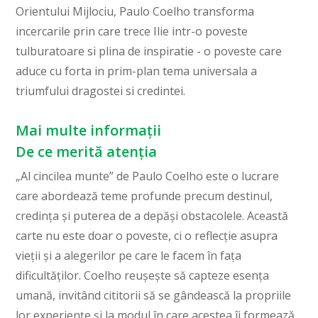
Orientului Mijlociu, Paulo Coelho transforma
incercarile prin care trece Ilie intr-o poveste
tulburatoare si plina de inspiratie - o poveste care
aduce cu forta in prim-plan tema universala a
triumfului dragostei si credintei.
Mai multe informații
De ce merită atenția
„Al cincilea munte” de Paulo Coelho este o lucrare
care abordează teme profunde precum destinul,
credința și puterea de a depăși obstacolele. Această
carte nu este doar o poveste, ci o reflecție asupra
vieții și a alegerilor pe care le facem în fața
dificultăților. Coelho reușește să capteze esența
umană, invitând cititorii să se gândească la propriile
lor experiențe și la modul în care acestea îi formează.