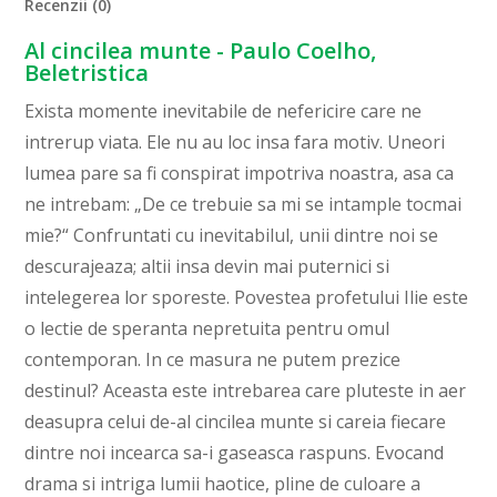
Recenzii (0)
Al cincilea munte - Paulo Coelho,
Beletristica
Exista momente inevitabile de nefericire care ne
intrerup viata. Ele nu au loc insa fara motiv. Uneori
lumea pare sa fi conspirat impotriva noastra, asa ca
ne intrebam: „De ce trebuie sa mi se intample tocmai
mie?“ Confruntati cu inevitabilul, unii dintre noi se
descurajeaza; altii insa devin mai puternici si
intelegerea lor sporeste. Povestea profetului Ilie este
o lectie de speranta nepretuita pentru omul
contemporan. In ce masura ne putem prezice
destinul? Aceasta este intrebarea care pluteste in aer
deasupra celui de-al cincilea munte si careia fiecare
dintre noi incearca sa-i gaseasca raspuns. Evocand
drama si intriga lumii haotice, pline de culoare a