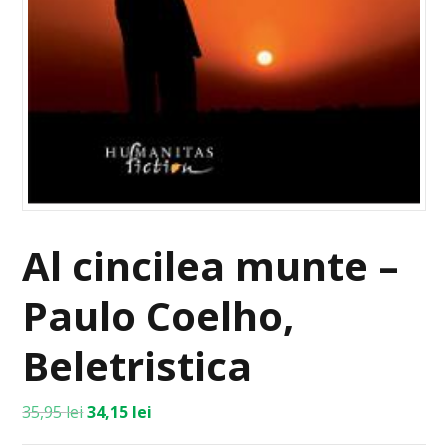
Al cincilea munte –
Paulo Coelho,
Beletristica
35,95
lei
34,15
lei