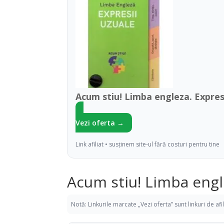
Acum stiu! Limba engleza. Expresi
Vezi oferta →
Link afiliat • susținem site-ul fără costuri pentru tine
Acum stiu! Limba engl
Notă: Linkurile marcate „Vezi oferta” sunt linkuri de af