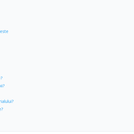
 este
e?
ii?
ialului?
e?