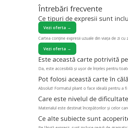
Întrebări frecvente
Ce tipuri de expresii sunt incl
Vezi oferta →
Cartea conține expresii uzuale din viața de zi cu zi
Vezi oferta →
Este această carte potrivită pe
Da, este accesibilă și ușor de înțeles pentru toat
Pot folosi această carte în călă
Absolut! Formatul pliant o face ideală pentru a fi
Care este nivelul de dificultat
Materialul este destinat începătorilor și celor ca
Ce alte subiecte sunt acoperit
Pe lângă expresii, sunt incluse reguli de gramatic