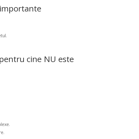
i importante
tul.
/ pentru cine NU este
lexe.
re.