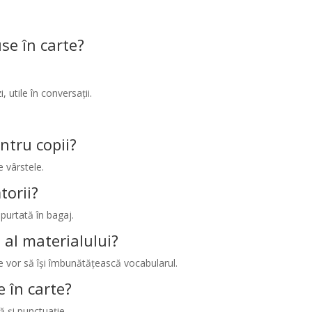
use în carte?
, utile în conversații.
ntru copii?
e vârstele.
torii?
 purtată în bagaj.
e al materialului?
re vor să își îmbunătățească vocabularul.
e în carte?
ă și punctuație.