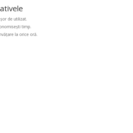
ativele
or de utilizat.
conomisești timp.
nvățare la orice oră.