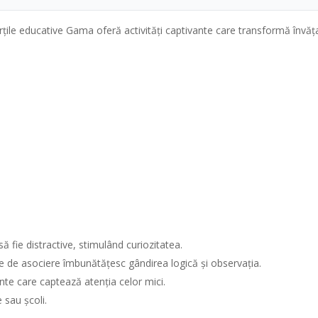
ărțile educative Gama oferă activități captivante care transformă învăța
ă fie distractive, stimulând curiozitatea.
le de asociere îmbunătățesc gândirea logică și observația.
te care captează atenția celor mici.
e sau școli.