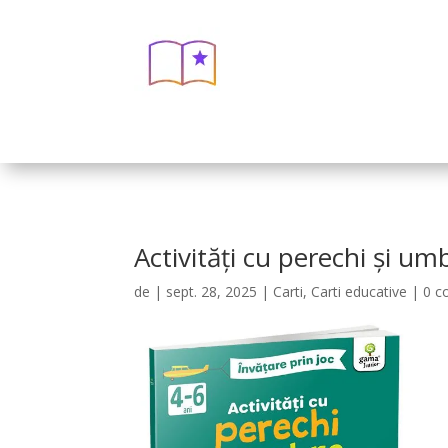
Activități cu perechi și u
de
|
sept. 28, 2025
|
Carti
,
Carti educative
|
0 c