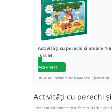
Activități cu perechi și umbre 4-
15.33 lei
Vezi oferta →
Link afiliat • susținem site-ul fără costuri pentru tine
Activități cu perechi 
Notă: Linkurile marcate „Vezi oferta” sunt linkuri de af