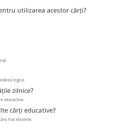
tru utilizarea acestor cărți?
grup.
ândirea logică.
țile zilnice?
e interactive.
lte cărți educative?
ărți mai eficiente.