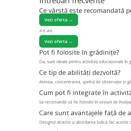
Întrebări frecvente
Ce vârstă este recomandată pen
Vezi oferta →
4-6 ani.
Vezi oferta →
Pot fi folosite în grădinițe?
Da, sunt ideale pentru activități educaționale în 
Ce tip de abilități dezvoltă?
Atenția, concentrarea, spiritul de observație și g
Cum pot fi integrate în activită
Se recomandă să fie folosite în sesiuni de învățar
Care sunt avantajele față de a
Designul atractiv și abordarea ludică fac aceste c