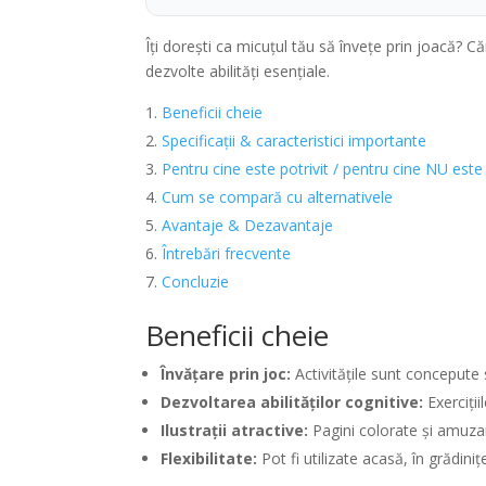
Îți dorești ca micuțul tău să învețe prin joacă? C
dezvolte abilități esențiale.
Beneficii cheie
Specificații & caracteristici importante
Pentru cine este potrivit / pentru cine NU este
Cum se compară cu alternativele
Avantaje & Dezavantaje
Întrebări frecvente
Concluzie
Beneficii cheie
Învățare prin joc:
Activitățile sunt concepute s
Dezvoltarea abilităților cognitive:
Exerciții
Ilustrații atractive:
Pagini colorate și amuzan
Flexibilitate:
Pot fi utilizate acasă, în grădiniț