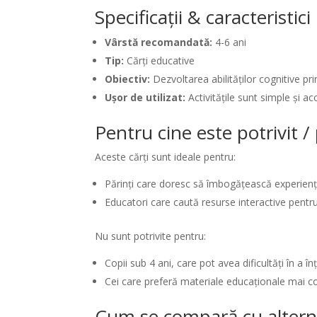
Specificații & caracteristic
Vârstă recomandată:
4-6 ani
Tip:
Cărți educative
Obiectiv:
Dezvoltarea abilităților cognitive pri
Ușor de utilizat:
Activitățile sunt simple și acc
Pentru cine este potrivit 
Aceste cărți sunt ideale pentru:
Părinți care doresc să îmbogățească experiența
Educatori care caută resurse interactive pentru
Nu sunt potrivite pentru:
Copii sub 4 ani, care pot avea dificultăți în a înț
Cei care preferă materiale educaționale mai 
Cum se compară cu altern