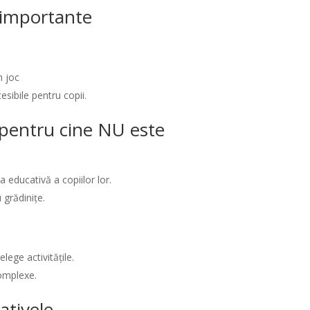
i importante
n joc
esibile pentru copii.
/ pentru cine NU este
 educativă a copiilor lor.
 grădinițe.
elege activitățile.
complexe.
ativele