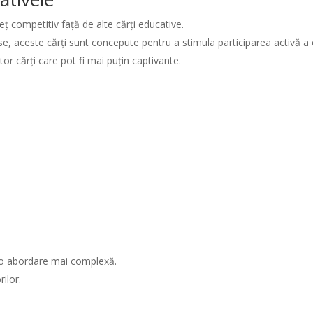
eț competitiv față de alte cărți educative.
e, aceste cărți sunt concepute pentru a stimula participarea activă a c
ltor cărți care pot fi mai puțin captivante.
tă o abordare mai complexă.
ilor.