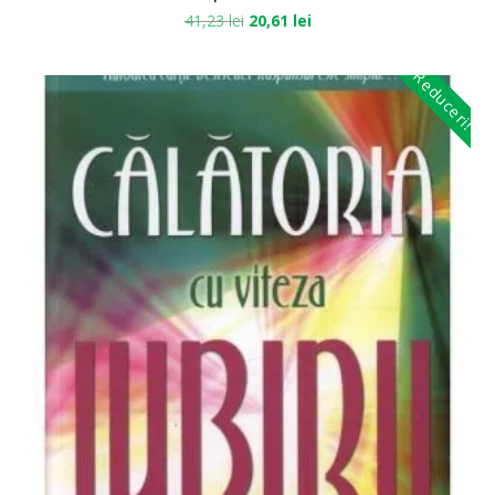
41,23
lei
20,61
lei
Reduceri!