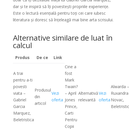
dar și te inspiră să îți povestești propriile experiențe.
Este o lectură esențială pentru toți cei care iubesc
literatura și doresc să înțeleagă mai bine arta scrisului.
Alternative similare de luat în
calcul
Produs
De ce
Link
Cine a
A trai
fost
pentru a-ti
Mark
povesti
Twain?
Alwarda 
Produsul
viata –
Vezi
– April
Alternativă
Vezi
Ruxandra
din
Gabriel
oferta
Jones
relevantă
oferta
Novac,
articol
Garcia
Prince,
Beletristi
Marquez,
Carti
Beletristica
Pentru
Copii