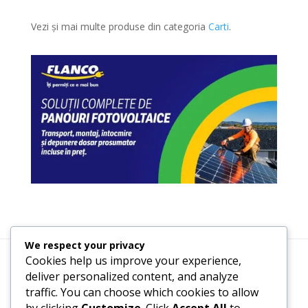
Vezi și mai multe produse din categoria
Carti
.
We respect your privacy
Cookies help us improve your experience,
Termeni, Condiții & Protecția Datelor (GDPR)
deliver personalized content, and analyze
traffic. You can choose which cookies to allow
by clicking
Customize
. Click
Accept All
to