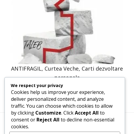
ANTIFRAGIL, Curtea Veche, Carti dezvoltare
personala
We respect your privacy
68,71
lei
34,36
lei
Cookies help us improve your experience,
deliver personalized content, and analyze
traffic. You can choose which cookies to allow
by clicking
Customize
. Click
Accept All
to
consent or
Reject All
to decline non-essential
cookies.
Termeni, Condiții & Protecția Datelor (GDPR)