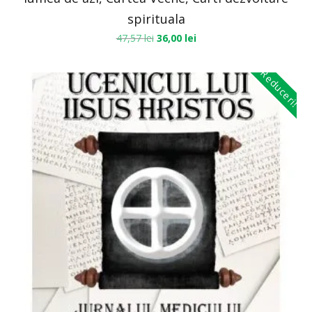
spirituala
47,57
lei
36,00
lei
Reduceri!