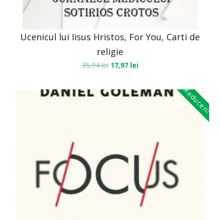
Ucenicul lui Iisus Hristos, For You, Carti de
religie
35,94
lei
17,97
lei
Reduceri!