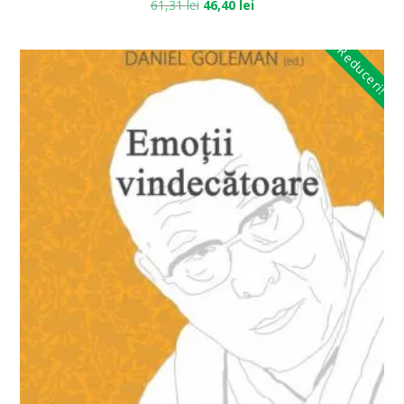
61,31
lei
46,40
lei
Reduceri!