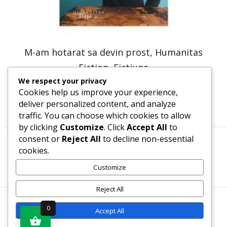
M-am hotarat sa devin prost, Humanitas
Fiction, Fictiune
We respect your privacy
30,66
lei
23,20
lei
Cookies help us improve your experience,
deliver personalized content, and analyze
traffic. You can choose which cookies to allow
by clicking
Customize
. Click
Accept All
to
consent or
Reject All
to decline non-essential
cookies.
Termeni, Condiții & Protecția Datelor (GDPR)
Customize
Reject All
WWW.RECENZII-CARTI.RO ©2026 TOATE DREPTURILE
0
Accept All
REZERVATE