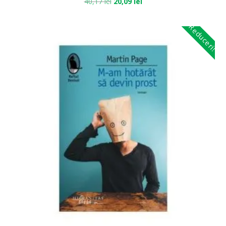
40,17
lei
20,09
lei
Reduceri!