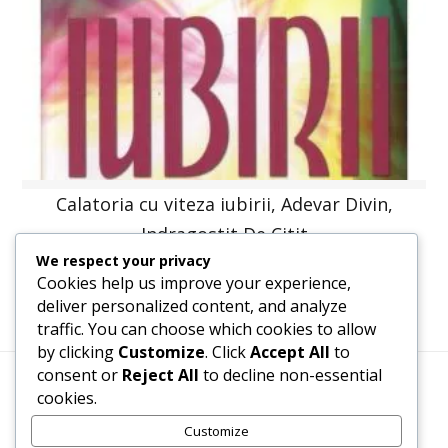
Calatoria cu viteza iubirii, Adevar Divin,
Indragostit De Citit
We respect your privacy
30,66
lei
26,10
lei
Cookies help us improve your experience,
deliver personalized content, and analyze
traffic. You can choose which cookies to allow
by clicking
Customize
. Click
Accept All
to
consent or
Reject All
to decline non-essential
cookies.
Termeni, Condiții & Protecția Datelor (GDPR)
Customize