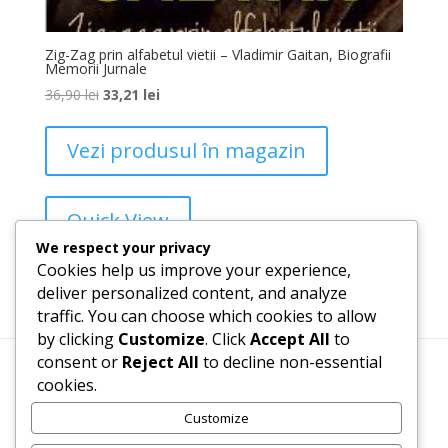
Zig-Zag prin alfabetul vietii – Vladimir Gaitan, Biografii
Memorii Jurnale
36,90
lei
33,21
lei
Vezi produsul în magazin
Quick View
We respect your privacy
Cookies help us improve your experience,
Add to Wishlist
deliver personalized content, and analyze
traffic. You can choose which cookies to allow
by clicking
Customize
. Click
Accept All
to
consent or
Reject All
to decline non-essential
cookies.
Termeni, Condiții & Protecția Datelor (GDPR)
Customize