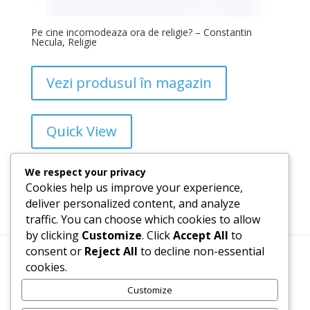
Pe cine incomodeaza ora de religie? – Constantin
Necula, Religie
Vezi produsul în magazin
Quick View
Add to Wishlist
We respect your privacy
Cookies help us improve your experience,
deliver personalized content, and analyze
traffic. You can choose which cookies to allow
1
2
→
by clicking
Customize
. Click
Accept All
to
consent or
Reject All
to decline non-essential
cookies.
Termeni, Condiții & Protecția Datelor (GDPR)
Customize