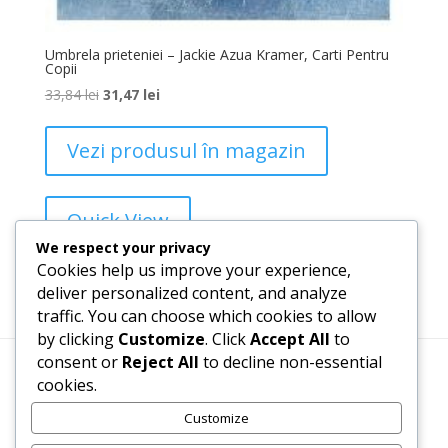
Umbrela prieteniei – Jackie Azua Kramer, Carti Pentru
Copii
33,84
lei
31,47
lei
Vezi produsul în magazin
Quick View
We respect your privacy
Cookies help us improve your experience,
Add to Wishlist
deliver personalized content, and analyze
traffic. You can choose which cookies to allow
by clicking
Customize
. Click
Accept All
to
consent or
Reject All
to decline non-essential
cookies.
Termeni, Condiții & Protecția Datelor (GDPR)
Customize