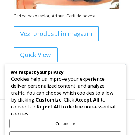
Cartea nasoaselor, Arthur, Carti de povesti
Vezi produsul în magazin
Quick View
Add to Wishlist
We respect your privacy
Cookies help us improve your experience,
deliver personalized content, and analyze
traffic. You can choose which cookies to allow
1
2
3
4
→
by clicking
Customize
. Click
Accept All
to
consent or
Reject All
to decline non-essential
cookies.
Termeni, Condiții & Protecția Datelor (GDPR)
Customize