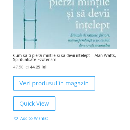
Cum sa-ti pierzi mintile si sa devii intelept – Alan Watts,
Spiritualitate Ezoterism
47,58
lei
44,25
lei
Vezi produsul în magazin
Quick View
Add to Wishlist