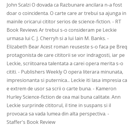
John Scalzi O dovada ca Razbunare ancilara n-a fost
doar o coincidenta. O carte care ar trebui sa ajunga in
mainile oricarui cititor serios de science-fiction. - RT
Book Reviews Ar trebui s-o consideram pe Leckie
urmasa lui C. J. Cherryh si a lui Iain M. Banks. -
Elizabeth Bear Acest roman reuseste s-o faca pe Breq
protagonista de care cititorii se vor indragosti, iar pe
Leckie, scriitoarea talentata a carei opera merita s-o
cititi. - Publishers Weekly O opera literara minunata,
impresionanta si puternica... Leckie iti lasa impresia ca
e extrem de usor sa scrii o carte buna. - Kameron
Hurley Science-fiction de cea mai buna calitate. Ann
Leckie surprinde cititorul, il tine in suspans si il
provoaca sa vada lumea din alta perspectiva. -
Staffer's Book Review