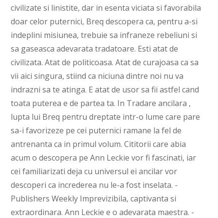
civilizate si linistite, dar in esenta viciata si favorabila
doar celor puternici, Breq descopera ca, pentru a-si
indeplini misiunea, trebuie sa infraneze rebeliuni si
sa gaseasca adevarata tradatoare. Esti atat de
civilizata. Atat de politicoasa. Atat de curajoasa ca sa
vii aici singura, stiind ca niciuna dintre noi nu va
indrazni sa te atinga. E atat de usor sa fii astfel cand
toata puterea e de partea ta. In Tradare ancilara ,
lupta lui Breq pentru dreptate intr-o lume care pare
sa-i favorizeze pe cei puternici ramane la fel de
antrenanta ca in primul volum. Cititorii care abia
acum o descopera pe Ann Leckie vor fi fascinati, iar
cei familiarizati deja cu universul ei ancilar vor
descoperi ca increderea nu le-a fost inselata. -
Publishers Weekly Imprevizibila, captivanta si
extraordinara. Ann Leckie e o adevarata maestra. -