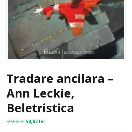
Tradare ancilara –
Ann Leckie,
Beletristica
59,00
lei
54,87
lei