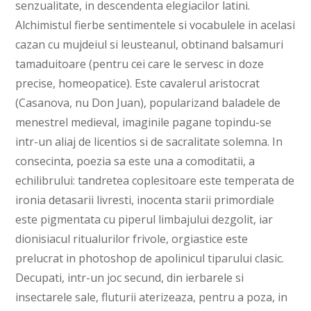
senzualitate, in descendenta elegiacilor latini.
Alchimistul fierbe sentimentele si vocabulele in acelasi
cazan cu mujdeiul si leusteanul, obtinand balsamuri
tamaduitoare (pentru cei care le servesc in doze
precise, homeopatice). Este cavalerul aristocrat
(Casanova, nu Don Juan), popularizand baladele de
menestrel medieval, imaginile pagane topindu-se
intr-un aliaj de licentios si de sacralitate solemna. In
consecinta, poezia sa este una a comoditatii, a
echilibrului: tandretea coplesitoare este temperata de
ironia detasarii livresti, inocenta starii primordiale
este pigmentata cu piperul limbajului dezgolit, iar
dionisiacul ritualurilor frivole, orgiastice este
prelucrat in photoshop de apolinicul tiparului clasic.
Decupati, intr-un joc secund, din ierbarele si
insectarele sale, fluturii aterizeaza, pentru a poza, in