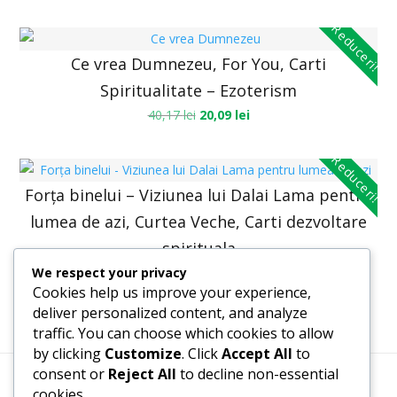
Reduceri!
Ce vrea Dumnezeu, For You, Carti
Spiritualitate – Ezoterism
40,17
lei
20,09
lei
Reduceri!
Forța binelui – Viziunea lui Dalai Lama pentru
lumea de azi, Curtea Veche, Carti dezvoltare
spirituala
We respect your privacy
47,57
lei
36,00
lei
Cookies help us improve your experience,
deliver personalized content, and analyze
traffic. You can choose which cookies to allow
by clicking
Customize
. Click
Accept All
to
consent or
Reject All
to decline non-essential
cookies.