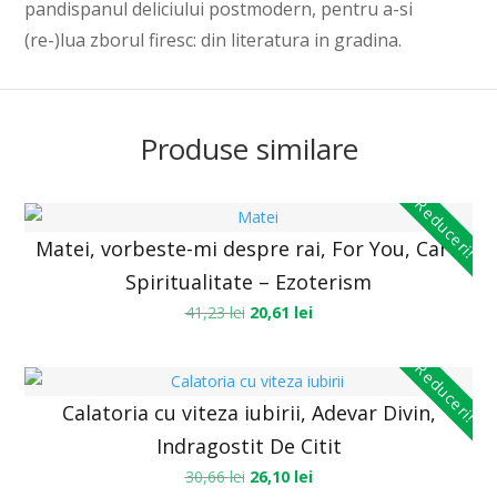
pandispanul deliciului postmodern, pentru a-si
(re-)lua zborul firesc: din literatura in gradina.
Produse similare
Reduceri!
Matei, vorbeste-mi despre rai, For You, Carti
Spiritualitate – Ezoterism
41,23
lei
20,61
lei
Reduceri!
Calatoria cu viteza iubirii, Adevar Divin,
Indragostit De Citit
30,66
lei
26,10
lei