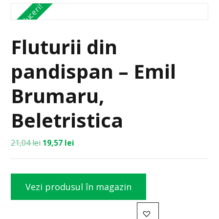
Reduceri!
Fluturii din
pandispan – Emil
Brumaru,
Beletristica
21,04
lei
19,57
lei
Vezi produsul în magazin