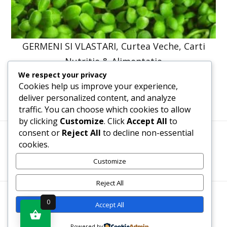
GERMENI SI VLASTARI, Curtea Veche, Carti
Nutritie & Alimentatie
We respect your privacy
41,23
lei
31,20
lei
Cookies help us improve your experience,
deliver personalized content, and analyze
traffic. You can choose which cookies to allow
by clicking
Customize
. Click
Accept All
to
consent or
Reject All
to decline non-essential
cookies.
Termeni, Condiții & Protecția Datelor (GDPR)
Customize
Reject All
WWW.RECENZII-CARTI.RO ©2026 TOATE DREPTURILE
0
Accept All
REZERVATE
Powered by