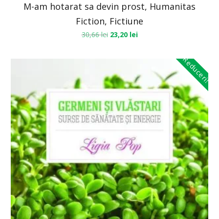
M-am hotarat sa devin prost, Humanitas
Fiction, Fictiune
30,66
lei
23,20
lei
Reduceri!