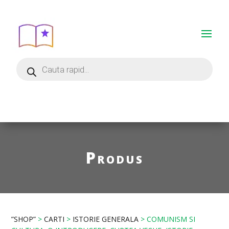
Produs
”SHOP”
>
CARTI
>
ISTORIE GENERALA
> COMUNISM SI