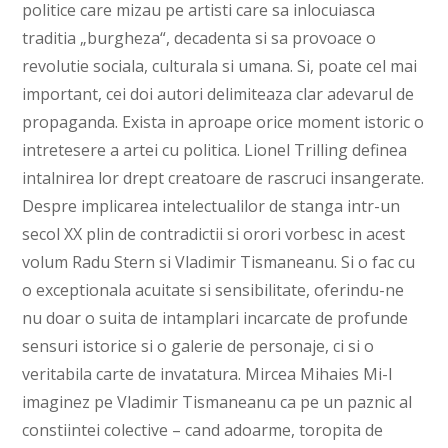
politice care mizau pe artisti care sa inlocuiasca
traditia „burgheza“, decadenta si sa provoace o
revolutie sociala, culturala si umana. Si, poate cel mai
important, cei doi autori delimiteaza clar adevarul de
propaganda. Exista in aproape orice moment istoric o
intretesere a artei cu politica. Lionel Trilling definea
intalnirea lor drept creatoare de rascruci insangerate.
Despre implicarea intelectualilor de stanga intr-un
secol XX plin de contradictii si orori vorbesc in acest
volum Radu Stern si Vladimir Tismaneanu. Si o fac cu
o exceptionala acuitate si sensibilitate, oferindu-ne
nu doar o suita de intamplari incarcate de profunde
sensuri istorice si o galerie de personaje, ci si o
veritabila carte de invatatura. Mircea Mihaies Mi-l
imaginez pe Vladimir Tismaneanu ca pe un paznic al
constiintei colective – cand adoarme, toropita de